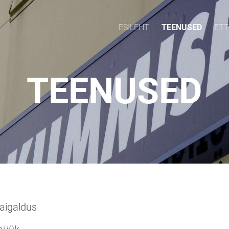
ESILEHT
TEENUSED
ET
TEENUSED
aigaldus