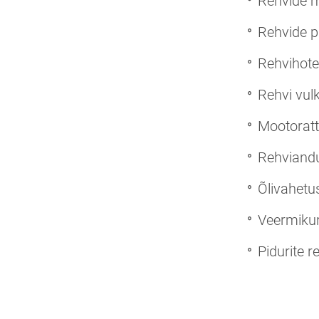
Rehvide 
Rehvide 
Rehvihotel
Rehvi vul
Mootoratt
Rehviandu
Õlivahetu
Veermiku
Pidurite 