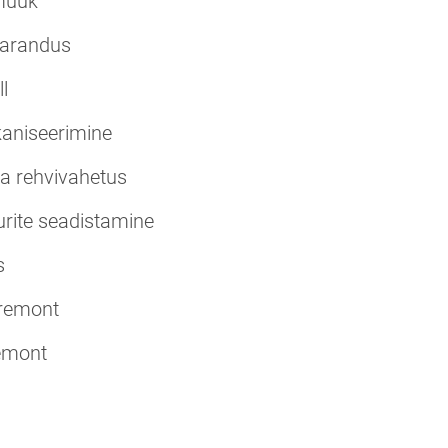
müük
parandus
l
kaniseerimine
a rehvivahetus
rite seadistamine
s
remont
remont